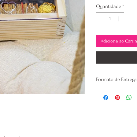
Quantidade
*
Adicione ao Carri
Formato de Entrega
As entregas do Dia 
Horários de Saída d
ao finalizar seu p
Atendimento via W
melhor Horário par
disponibilidade!