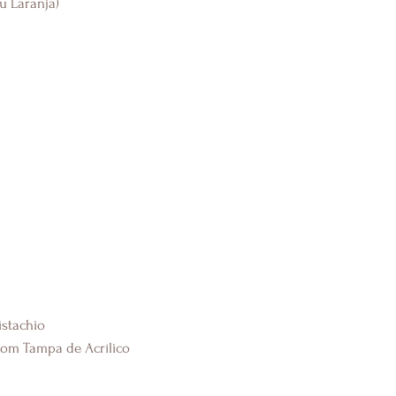
u Laranja)
istachio
com Tampa de Acrílico