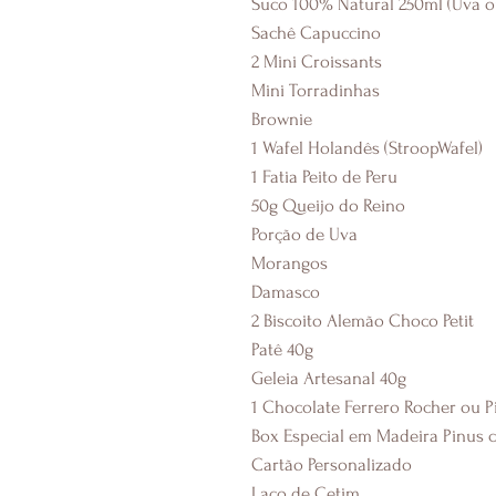
Suco 100% Natural 250ml (Uva o
Sachê Capuccino
2 Mini Croissants
Mini Torradinhas
Brownie
1 Wafel Holandês (StroopWafel)
1 Fatia Peito de Peru
50g Queijo do Reino
Porção de Uva
Morangos
Damasco
2 Biscoito Alemão Choco Petit
Patê 40g
Geleia Artesanal 40g
1 Chocolate Ferrero Rocher ou P
Box Especial em Madeira Pinus 
Cartão Personalizado
Laço de Cetim