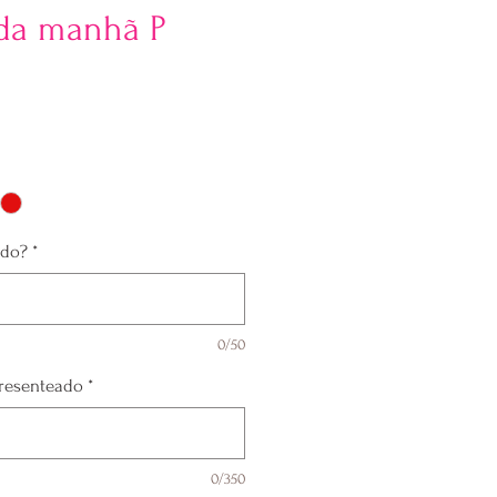
 da manhã P
ado?
*
0/50
presenteado
*
0/350