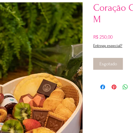
Coração 
M
Preço
R$ 250,00
Entrega especial?
Esgotado