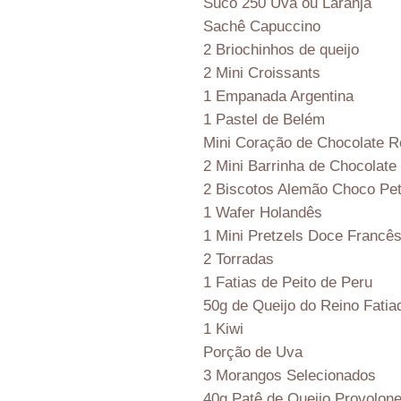
Suco 250 Uva ou Laranja
Sachê Capuccino
2 Briochinhos de queijo
2 Mini Croissants
1 Empanada Argentina
1 Pastel de Belém
Mini Coração de Chocolate 
2 Mini Barrinha de Chocolate
2 Biscotos Alemão Choco Pet
1 Wafer Holandês
1 Mini Pretzels Doce Francê
2 Torradas
1 Fatias de Peito de Peru
50g de Queijo do Reino Fatia
1 Kiwi
Porção de Uva
3 Morangos Selecionados
40g Patê de Queijo Provolon