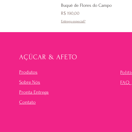
Buquê de Flores do Campo
Preço
R$ 190,00
Entrega especial?
AÇÚCAR & AFETO
Produtos
Polít
Sobre Nós
FAQ
Pronta Entrega
Contato