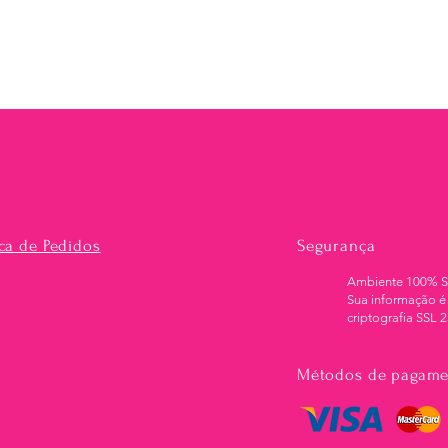
Visualização rápida
ica de Pedidos
Segurança
Ambiente 100% 
Sua informação é
criptografia SSL 2
Métodos de pagame